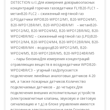
DETECTION s.r.l.:Для измерения довзрывоопасных
концентраций горючих газовдатчики FLYВ20-FLC1 –
метанВ20-FLC2 – сжиженный нефтяной газ
(LPG)датчики WPDВ20-WPD12/М1, В20-WPD24/М1,
В20-WPD12BR/М1, В20-WPD24BR/М1 – метанВ20-
WPD12/М2, В20-WPD24/М2, В20-WPD12BR/М2, В20-
WPD24BR/М2 – сжиженный нефтяной газ (LPG)В20-
WPD12/М4, В20-WPD24/М4, В20-WPD12BR/М4, В20-
WPD24BR/М4 – водородВ20-WPD12/М5, В20-
WPD24/М5, В20-WPD12BR/М5, В20-WPD24BR/М5
– пары бензинаДля измерения концентраций
отравляющих веществ в воздухедатчики WPDВ20-
WPD24BR/C3 – угарный газДопускается
подключение линейных аналоговых датчиков 4-20
мА, а также пожарных датчиков.Количество
подключаемых датчиков – до четырех.Для
подключения внешних исполнительных устройств
(электромагнитные клапаны, звуковую и световую
сигнализацию и т.д.) в блоке управления имеются
встроенные электромагнитные реле.Основная