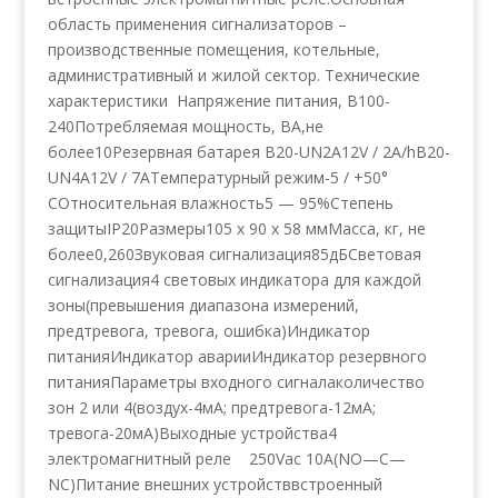
область применения сигнализаторов –
производственные помещения, котельные,
административный и жилой сектор. Технические
характеристики Напряжение питания, В100-
240Потребляемая мощность, ВА,не
более10Резервная батарея B20-UN2A12V / 2A/hB20-
UN4A12V / 7AТемпературный режим-5 / +50°
СОтносительная влажность5 — 95%Степень
защитыIP20Размеры105 x 90 x 58 ммМасса, кг, не
более0,260Звуковая сигнализация85дБСветовая
сигнализация4 световых индикатора для каждой
зоны(превышения диапазона измерений,
предтревога, тревога, ошибка)Индикатор
питанияИндикатор аварииИндикатор резервного
питанияПараметры входного сигналаколичество
зон 2 или 4(воздух-4мА; предтревога-12мА;
тревога-20мА)Выходные устройства4
электромагнитный реле 250Vac 10A(NO—C—
NC)Питание внешних устройстввстроенный