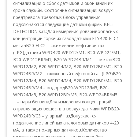
сигнализации о сбоях датчиков и окончании их
срока службы. Состояние сигнализации: воздух-
предтревога-тревога.К блоку управления
подключаются следующие датчики фирмы BELT
DETECTION s.r.l.:Для измерения довзрывоопасных
концентраций горючих газовдатчики FLYВ20-FLC1 –
метанВ20-FLC2 – сжиженный нефтяной газ
(LPG)датчики WPDВ20-WPD12/М1, В20-WPD24/М1,
В20-WPD12BR/М1, В20-WPD24BR/М1 – метанВ20-
WPD12/М2, В20-WPD24/М2, В20-WPD12BR/М2, В20-
WPD24BR/М2 – сжиженный нефтяной газ (LPG)В20-
WPD12/М4, В20-WPD24/М4, В20-WPD12BR/М4, В20-
WPD24BR/М4 – водородВ20-WPD12/М5, В20-
WPD24/М5, В20-WPD12BR/М5, В20-WPD24BR/М5
– пары бензинаДля измерения концентраций
отравляющих веществ в воздухедатчики WPDВ20-
WPD24BR/C3 – угарный газДопускается
подключение линейных аналоговых датчиков 4-20
мА, а также пожарных датчиков.Количество
подключаемых датчиков – до четырех.Для